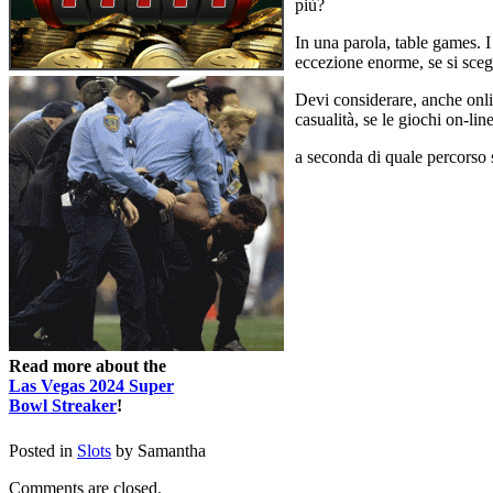
più?
In una parola, table games. I
eccezione enorme, se si scegli
Devi considerare, anche onli
casualità, se le giochi on-lin
a seconda di quale percorso s
Read more about the
Las Vegas 2024 Super
Bowl Streaker
!
Posted in
Slots
by Samantha
Comments are closed.