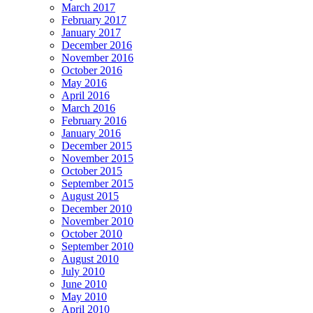
March 2017
February 2017
January 2017
December 2016
November 2016
October 2016
May 2016
April 2016
March 2016
February 2016
January 2016
December 2015
November 2015
October 2015
September 2015
August 2015
December 2010
November 2010
October 2010
September 2010
August 2010
July 2010
June 2010
May 2010
April 2010