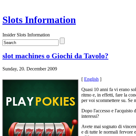
Slots Information
Insider Slots Information
slot machines o Giochi da Tavolo?
Sunday, 20. December 2009
[
English
]
Quasi 10 anni fa vi erano so
ritmo e, in effetti, fare la
per voi scommettere su. Se no
Dopo l'accesso e l'acquisto d
interessi?
Avete mai sognato di vincere
e di tutte le normali fervore 