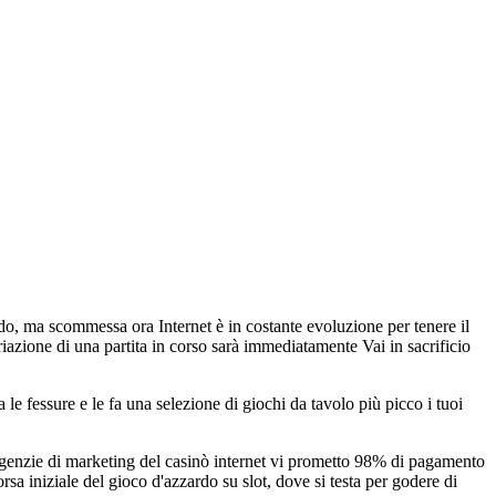
o, ma scommessa ora Internet è in costante evoluzione per tenere il
iazione di una partita in corso sarà immediatamente Vai in sacrificio
e fessure e le fa una selezione di giochi da tavolo più picco i tuoi
agenzie di marketing del casinò internet vi prometto 98% di pagamento
orsa iniziale del gioco d'azzardo su slot, dove si testa per godere di