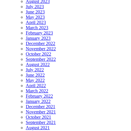
August 2023
July 2023
June 2023
May 2023
April 2023
March 2023
February 2023
January 2023
December 2022
November 2022
October 2022
September 2022
August 2022
July 2022
June 2022
May 2022
April 2022
March 2022
February 2022
January 2022
December 2021
November 2021
October 2021
September 2021
August 2021