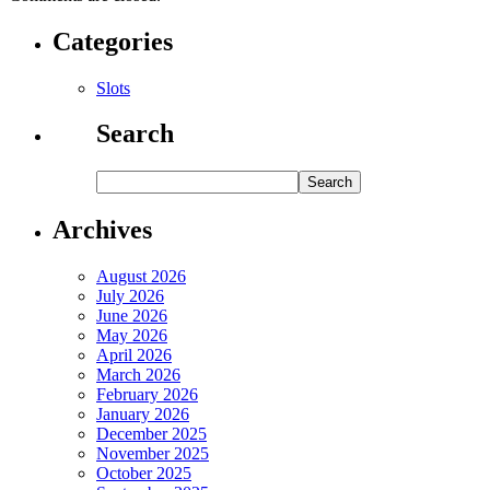
Categories
Slots
Search
Archives
August 2026
July 2026
June 2026
May 2026
April 2026
March 2026
February 2026
January 2026
December 2025
November 2025
October 2025