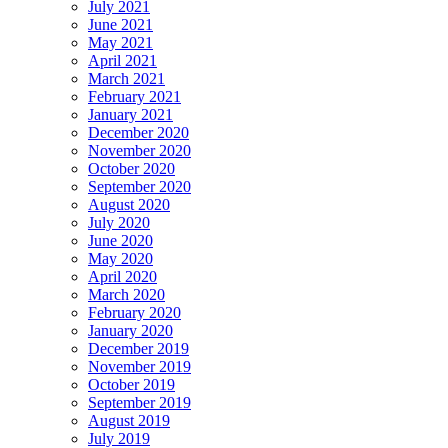
July 2021
June 2021
May 2021
April 2021
March 2021
February 2021
January 2021
December 2020
November 2020
October 2020
September 2020
August 2020
July 2020
June 2020
May 2020
April 2020
March 2020
February 2020
January 2020
December 2019
November 2019
October 2019
September 2019
August 2019
July 2019