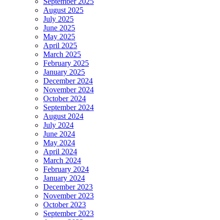
September 2025
August 2025
July 2025
June 2025
May 2025
April 2025
March 2025
February 2025
January 2025
December 2024
November 2024
October 2024
September 2024
August 2024
July 2024
June 2024
May 2024
April 2024
March 2024
February 2024
January 2024
December 2023
November 2023
October 2023
September 2023