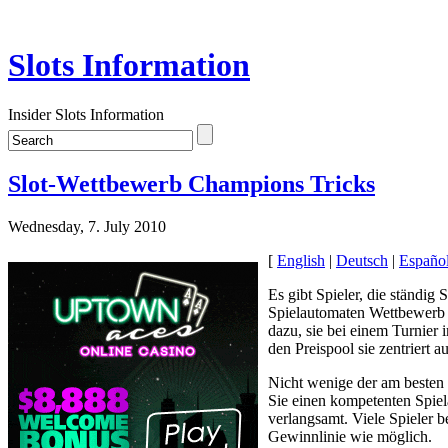
Slots Information
Insider Slots Information
Slot-Wettbewerb Champions Tricks
Wednesday, 7. July 2010
[
English
|
Deutsch
|
Españo
Es gibt Spieler, die ständi
Spielautomaten Wettbewerb 
dazu, sie bei einem Turnier
den Preispool sie zentriert a
Nicht wenige der am besten 
Sie einen kompetenten Spiela
verlangsamt. Viele Spieler 
Gewinnlinie wie möglich.